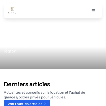
Achat garage et parking
Accueil
/
Blog
Le Blog Kimmo
Actualités, conseils et analyses sur la location et
l’achat de garages et boxes privés dans votre
région.
Derniers articles
Actualités et conseils sur la location et l’achat de
garages/boxes privés pour véhicules.
Voir tous les articles